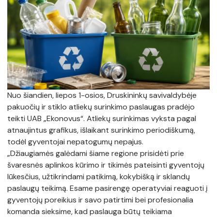
Rinkliavų administravimo padalinys
Lėšos veiklai viešinti
Gamybiniai padaliniai
Kiti administraciniai dokumentai
Administracija
Apdovanojimai
Komunalinių atliekų tvarkytojai
Rekvizitai
Nuo šiandien, liepos 1-osios, Druskininkų savivaldybėje
Nuorodos
pakuočių ir stiklo atliekų surinkimo paslaugas pradėjo
teikti UAB „Ekonovus“. Atliekų surinkimas vyksta pagal
atnaujintus grafikus, išlaikant surinkimo periodiškumą,
todėl gyventojai nepatogumų nepajus.
„Džiaugiamės galėdami šiame regione prisidėti prie
švaresnės aplinkos kūrimo ir tikimės pateisinti gyventojų
lūkesčius, užtikrindami patikimą, kokybišką ir sklandų
paslaugų teikimą. Esame pasirengę operatyviai reaguoti į
gyventojų poreikius ir savo patirtimi bei profesionalia
komanda sieksime, kad paslauga būtų teikiama