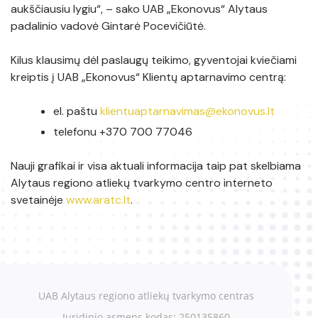
aukščiausiu lygiu“, – sako UAB „Ekonovus“ Alytaus
padalinio vadovė Gintarė Pocevičiūtė.
Kilus klausimų dėl paslaugų teikimo, gyventojai kviečiami
kreiptis į UAB „Ekonovus“ Klientų aptarnavimo centrą:
el. paštu
klientuaptarnavimas@ekonovus.lt
telefonu +370 700 77046
Nauji grafikai ir visa aktuali informacija taip pat skelbiama
Alytaus regiono atliekų tvarkymo centro interneto
svetainėje
www.aratc.lt
.
UAB Alytaus regiono atliekų tvarkymo centras
Juridinio asmens kodas: 250135860